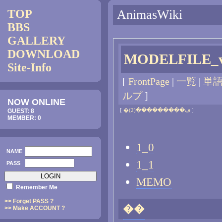
TOP
AnimasWiki
BBS
GALLERY
DOWNLOAD
MODELFILE_v
Site-Info
[
FrontPage
|
一覧
|
単
ルプ
]
NOW ONLINE
[
�ڡ���������(2)
]
GUEST: 8
MEMBER: 0
1_0
NAME
1_1
PASS
MEMO
Remember Me
>> Forget PASS ?
��
>> Make ACCOUNT ?