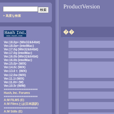
ProductVersion
> 高度な検索
��
Ver.18.0p+ (Win32&64bit)
Ver.18.0p+ (intelMac)
Ver.17.0g (Win32&64bit)
Ver.17.0g (intelMac)
Ver.16.0b (Win32&64bit)
Ver.16.0b (intelMac)
Ver.15.0j+ (W/X)
Ver.14.0c (W/X)
Ver.13.0ｔ (W/X)
Ver.12.0w (W/X)
Ver.11.1i (W/X)
Ver.11.0t+ (W)
Ver.10.5r (W/M)
===================
Hash, Inc. Forums
===================
A:M FILMS (E)
A:M Filmsとは
(日本語訳)
===================
A:M Stills (E)