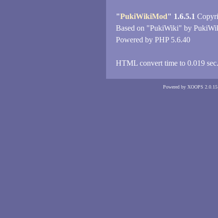
"
PukiWikiMod
" 1.6.5.1
Copyri
Based on "PukiWiki" by PukiWi
Powered by PHP 5.6.40
HTML convert time to 0.019 sec
Powered by XOOPS 2.0.15