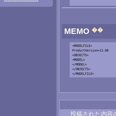
===================
��
MEMO
<MODELFILE>

ProductVersion=13.08

<OBJECTS>

<MODEL>

</MODEL>

</OBJECTS>

投稿された内容