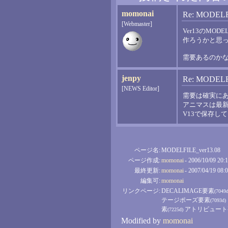
momonai
Re: MODELF
[Webmaster]
Ver13のMO
作ろうかと思
需要あるのか
jenpy
Re: MODELF
[NEWS Editor]
需要は確実に
アニマスは最
V13で保存し
ページ名:
MODELFILE_ver13.08
ページ作成:
momonai
- 2006/10/09 20:
最終更新:
momonai
- 2007/04/19 08:
編集可:
momonai
リンクページ:
DECALIMAGE要素
(7049d
テージポーズ要素
(7093d)
素
アトリビュート
(7225d)
Modified by
momonai