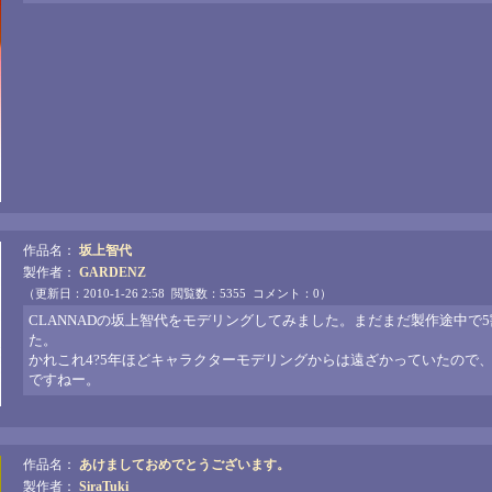
作品名：
坂上智代
製作者：
GARDENZ
（更新日：2010-1-26 2:58 閲覧数：5355 コメント：0）
CLANNADの坂上智代をモデリングしてみました。まだまだ製作途中
た。
かれこれ4?5年ほどキャラクターモデリングからは遠ざかっていたので
ですねー。
作品名：
あけましておめでとうございます。
製作者：
SiraTuki