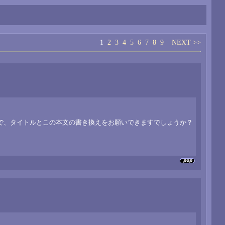
1
2
3
4
5
6
7
8
9
NEXT >>
で、タイトルとこの本文の書き換えをお願いできますでしょうか？