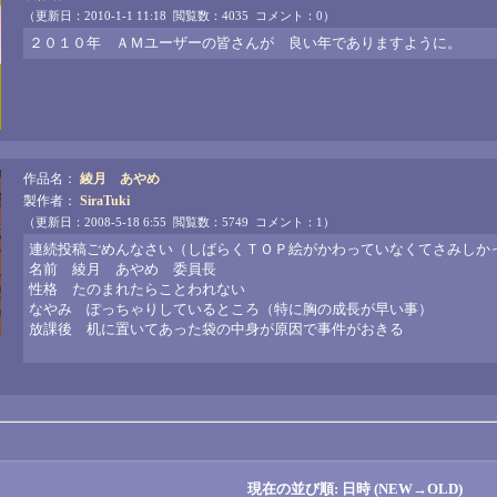
（更新日：2010-1-1 11:18 閲覧数：4035 コメント：0）
２０１０年 ＡＭユーザーの皆さんが 良い年でありますように。
作品名：
綾月 あやめ
製作者：
SiraTuki
（更新日：2008-5-18 6:55 閲覧数：5749 コメント：1）
連続投稿ごめんなさい（しばらくＴＯＰ絵がかわっていなくてさみしかっ
名前 綾月 あやめ 委員長
性格 たのまれたらことわれない
なやみ ぽっちゃりしているところ（特に胸の成長が早い事）
放課後 机に置いてあった袋の中身が原因で事件がおきる
現在の並び順: 日時 (NEW→OLD)