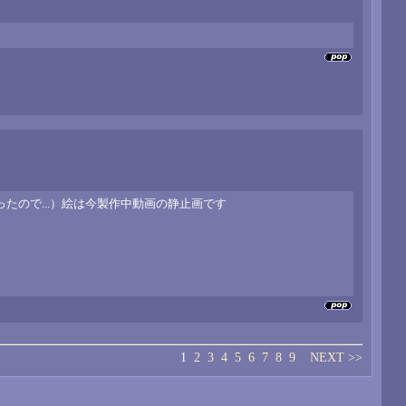
たので...）絵は今製作中動画の静止画です
1
2
3
4
5
6
7
8
9
NEXT >>