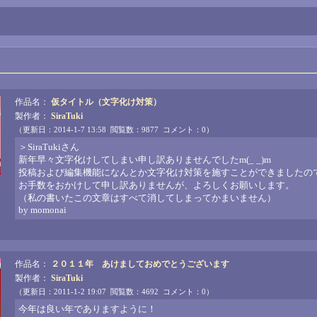
作品名：
仮タイトル（文字化け対策）
製作者：
SiraTuki
（更新日：2014-1-7 13:58 閲覧数：9877 コメント：0）
＞SiraTukiさん
新年早々文字化けしてしまい申し訳ありませんでしたm(_ _)m
投稿および編集機能になんとか文字化け対策を施すことができましたの
お手数をおかけして申し訳ありませんが、よろしくお願いします。
（私の書いたこの文章はすべて消してしまってかまいません）
by momonai
作品名：
２０１１年 あけましておめでとうございます
製作者：
SiraTuki
（更新日：2011-1-2 19:07 閲覧数：4692 コメント：0）
今年は良い年でありますように！