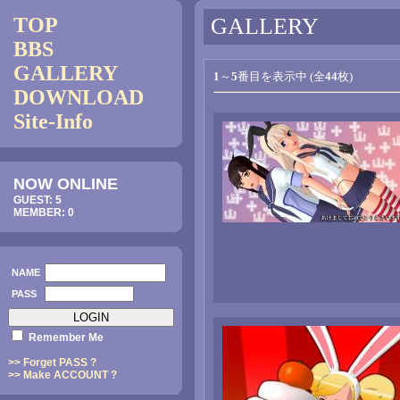
TOP
GALLERY
BBS
GALLERY
1
～
5
番目を表示中 (全
44
枚)
DOWNLOAD
Site-Info
NOW ONLINE
GUEST: 5
MEMBER: 0
NAME
PASS
Remember Me
>> Forget PASS ?
>> Make ACCOUNT ?