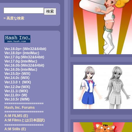
> 高度な検索
Ver.18.0p+ (Win32&64bit)
Ver.18.0p+ (intelMac)
Ver.17.0g (Win32&64bit)
Ver.17.0g (intelMac)
Ver.16.0b (Win32&64bit)
Ver.16.0b (intelMac)
Ver.15.0j+ (W/X)
Ver.14.0c (W/X)
Ver.13.0ｔ (W/X)
Ver.12.0w (W/X)
Ver.11.1i (W/X)
Ver.11.0t+ (W)
Ver.10.5r (W/M)
===================
Hash, Inc. Forums
===================
A:M FILMS (E)
A:M Filmsとは
(日本語訳)
===================
A:M Stills (E)