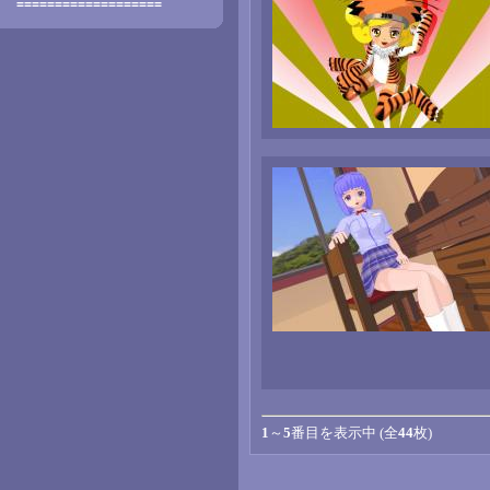
===================
1
～
5
番目を表示中 (全
44
枚)