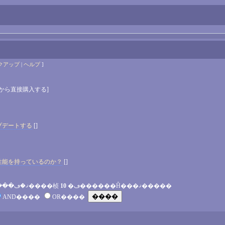
クアップ
|
ヘルプ
]
Inc.から直接購入する]
プデートする
[]
性能を持っているのか？
[]
줫��ޤ�ڡ�����
�ڡ����桢
10
�ڡ������Ĥ���ޤ�����
AND����
OR����