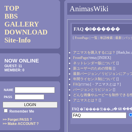
TOP
AnimasWiki
BBS
GALLERY
FAQ �θ������
DOWNLOAD
[
FrontPage
|
一覧
|
単語検索
|
最新
|
バッ
Site-Info
アニマスを購入するには？
[Hash,
FrontPage
[INDEX]
(7096d)
NOW ONLINE
ネットレンダー版について
[]
GUEST: 11
新ユーザーのための情報
[]
MEMBER: 0
最新バージョン／リビジョンにアッ
年間ライセンス制について
[]
FAQ
[・アニマスとは？]
(7273d)
バージョンとリビジョン
[]
NAME
どんな画像やムービーを制作できる
PASS
アニマスとは？
[]
FAQ
68
�Τ����
Remember Me
>> Forget PASS ?
>> Make ACCOUNT ?