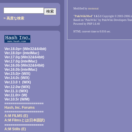
Modified by
momonai
"
PukiWikiMod
" 1.6.5.1
Copyright © 2003-2006 i
> 高度な検索
Based on "PukiWiki" by PukiWiki Developers Tea
Powered by PHP 5.6.40
HTML convert time to 0.016 sec.
Ver.18.0p+ (Win32&64bit)
Ver.18.0p+ (intelMac)
Ver.17.0g (Win32&64bit)
Ver.17.0g (intelMac)
Ver.16.0b (Win32&64bit)
Ver.16.0b (intelMac)
Ver.15.0j+ (W/X)
Ver.14.0c (W/X)
Ver.13.0ｔ (W/X)
Ver.12.0w (W/X)
Ver.11.1i (W/X)
Ver.11.0t+ (W)
Ver.10.5r (W/M)
===================
Hash, Inc. Forums
===================
A:M FILMS (E)
A:M Filmsとは
(日本語訳)
===================
A:M Stills (E)