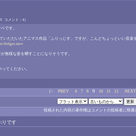
4191 コメント：4）
ナベです。
えていただいたアニマス作品「ふりっじす」ですが、こんどちょっといい音楽
e/fridges.mov
者が無様な姿を晒すことになりそうです。
やってください。
9
[<
PREV
6
7
8
10
11
12
NEXT
投稿された内容の著作権はコメントの投稿者に帰属
しぶりです
。