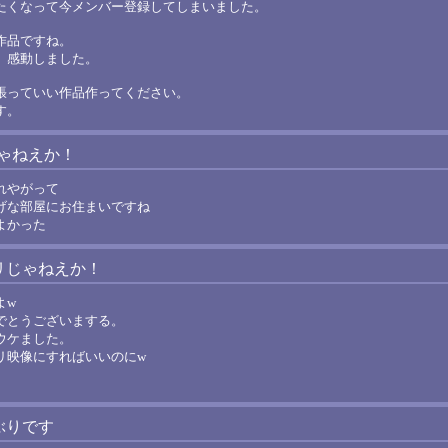
たくなって今メンバー登録してしまいました。
作品ですね。
、感動しました。
張っていい作品作ってください。
す。
ゃねえか！
れやがって
げな部屋にお住まいですね
よかった
ノリじゃねえか！
よw
でとうございまする。
ウケました。
リ映像にすればいいのにw
しぶりです