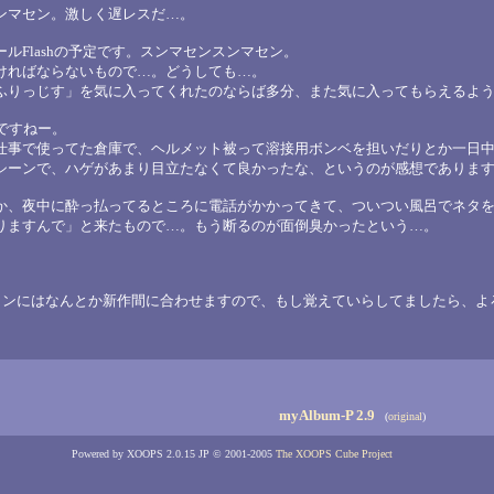
ンマセン。激しく遅レスだ…。
ルFlashの予定です。スンマセンスンマセン。
ければならないもので…。どうしても…。
ふりっじす」を気に入ってくれたのならば多分、また気に入ってもらえるよ
ですねー。
仕事で使ってた倉庫で、ヘルメット被って溶接用ボンベを担いだりとか一日
シーンで、ハゲがあまり目立たなくて良かったな、というのが感想でありま
か、夜中に酔っ払ってるところに電話がかかってきて、ついつい風呂でネタ
りますんで」と来たもので…。もう断るのが面倒臭かったという…。
。
Aコンにはなんとか新作間に合わせますので、もし覚えていらしてましたら、
myAlbum-P 2.9
(
original
)
Powered by XOOPS 2.0.15 JP © 2001-2005
The XOOPS Cube Project