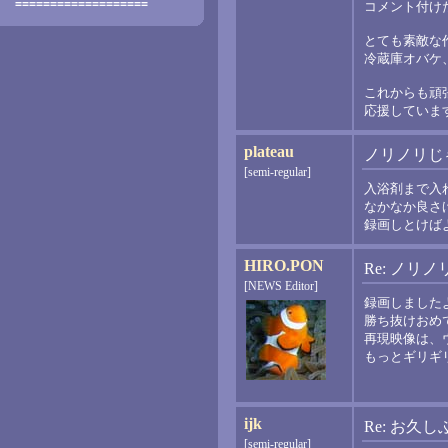
===================
コメント付け
とても素敵な
冷蔵庫オバケ
これからも頑
応援していま
plateau
ノリノリじ
[semi-regular]
入浴剤まで入
なかなか良さ
録画しとけば
HIRO.PON
Re: ノリ
[NEWS Editor]
録画しました
勝ち抜けおめ
再現映像は、
もっとギリギ
ijk
Re: お久
[semi-regular]