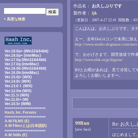
作品名：
お久しぶりです
製作者：
ijk
> 高度な検索
（更新日：2007-4-27 22:41 閲覧数：
こんばんは。お久しぶりです。タ
えー、去年DoGAコンで末席に加
http://www.studio-dogmuse.com/movi
Ver.18.0p+ (Win32&64bit)
で、おかげさまで、国営放送で作
Ver.18.0p+ (intelMac)
http://www.nhk.or.jp/digista/
Ver.17.0g (Win32&64bit)
Ver.17.0g (intelMac)
Ver.16.0b (Win32&64bit)
BSとお暇があれば、見て冷笑して
Ver.16.0b (intelMac)
よろしくお願いしますー。
Ver.15.0j+ (W/X)
Ver.14.0c (W/X)
Ver.13.0ｔ (W/X)
Ver.12.0w (W/X)
Ver.11.1i (W/X)
Ver.11.0t+ (W)
Ver.10.5r (W/M)
===================
Hash, Inc. Forums
===================
A:M FILMS (E)
99Run
Re: お久
A:M Filmsとは
(日本語訳)
[new face]
===================
はじめまして
A:M Stills (E)