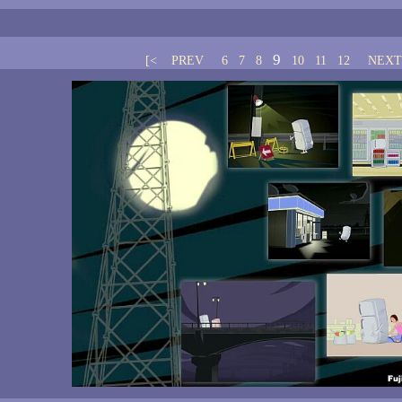
9
[<
PREV
6
7
8
10
11
12
NEXT