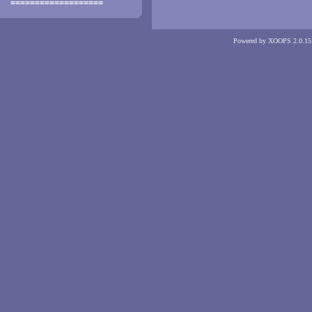
===================
Powered by XOOPS 2.0.15