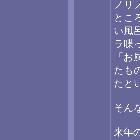
ノリ
とこ
い風
ラ喋
「お
たも
たと
そん
来年