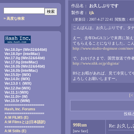
作品名：
お久しぶりです
製作者：
ijk
> 高度な検索
（更新日：2007-4-27 22:41 閲覧数：
こんばんは。お久しぶりです。タ
えー、去年DoGAコンで末席に加
てもらえることになりました。こ
http://www.studio-dogmuse.com/movi
Ver.18.0p+ (Win32&64bit)
Ver.18.0p+ (intelMac)
Ver.17.0g (Win32&64bit)
で、おかげさまで、国営放送で作
Ver.17.0g (intelMac)
http://www.nhk.or.jp/digista/
Ver.16.0b (Win32&64bit)
Ver.16.0b (intelMac)
BSとお暇があれば、見て冷笑して
Ver.15.0j+ (W/X)
よろしくお願いしますー。
Ver.14.0c (W/X)
Ver.13.0ｔ (W/X)
Ver.12.0w (W/X)
Ver.11.1i (W/X)
[
Ver.11.0t+ (W)
Ver.10.5r (W/M)
===================
Hash, Inc. Forums
===================
投稿
A:M FILMS (E)
A:M Filmsとは
(日本語訳)
99Run
Re: お久
===================
A:M Stills (E)
[new face]