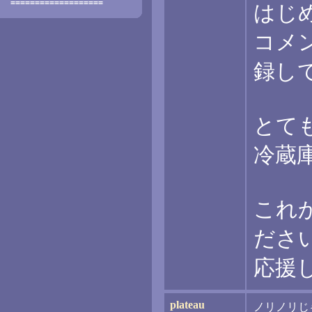
===================
はじ
コメ
録し
とて
冷蔵
これ
ださ
応援
plateau
ノリノリじ