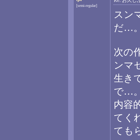
Re: お久
[semi-regular]
スン
だ…
次の作
ンマ
生き
で…
内容
てく
ても