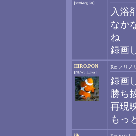
[semi-regular]
入浴
なか
ね
録画
HIRO.PON
Re: ノリ
[NEWS Editor]
録画
勝ち
再現
もっ
ijk