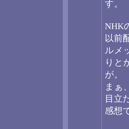
す。
NH
以前
ルメ
りと
が。
まぁ
目立
感想