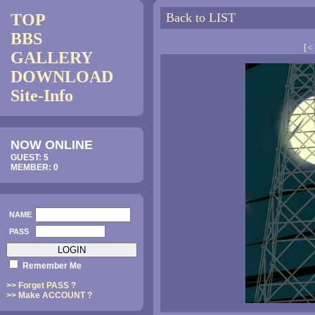
TOP
Back to LIST
BBS
[
GALLERY
DOWNLOAD
Site-Info
NOW ONLINE
GUEST: 5
MEMBER: 0
NAME
PASS
Remember Me
>> Forget PASS ?
>> Make ACCOUNT ?