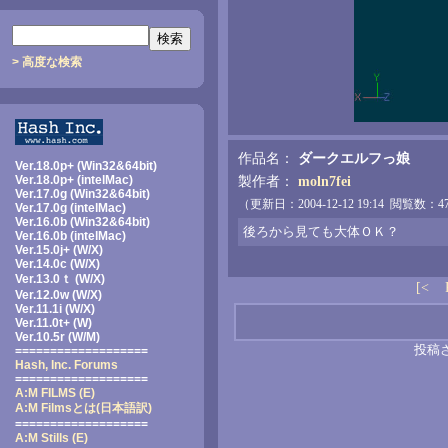
> 高度な検索
作品名：
ダークエルフっ娘
Ver.18.0p+ (Win32&64bit)
Ver.18.0p+ (intelMac)
製作者：
moln7fei
Ver.17.0g (Win32&64bit)
（更新日：2004-12-12 19:14 閲覧数
Ver.17.0g (intelMac)
Ver.16.0b (Win32&64bit)
後ろから見ても大体ＯＫ？
Ver.16.0b (intelMac)
Ver.15.0j+ (W/X)
Ver.14.0c (W/X)
Ver.13.0ｔ (W/X)
[<
Ver.12.0w (W/X)
Ver.11.1i (W/X)
Ver.11.0t+ (W)
Ver.10.5r (W/M)
投稿
===================
Hash, Inc. Forums
===================
A:M FILMS (E)
A:M Filmsとは
(日本語訳)
===================
A:M Stills (E)