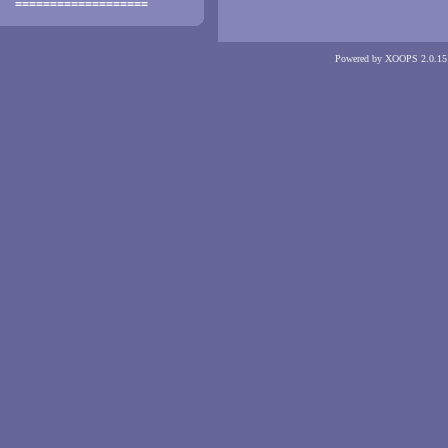
===================
Powered by XOOPS 2.0.15